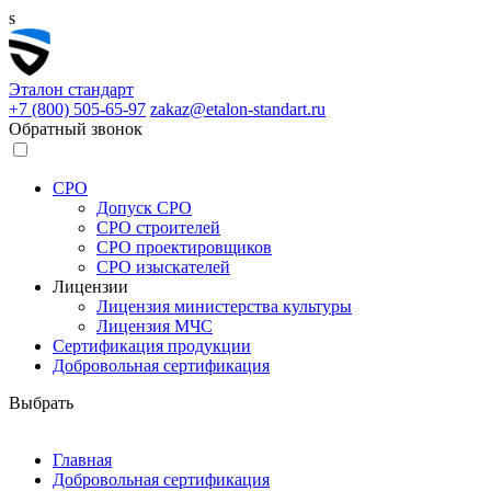
s
Эталон
стандарт
+7 (800)
505-65-97
zakaz@etalon-standart.ru
Обратный звонок
СРО
Допуск СРО
СРО строителей
СРО проектировщиков
СРО изыскателей
Лицензии
Лицензия министерства культуры
Лицензия МЧС
Сертификация продукции
Добровольная сертификация
Выбрать
Главная
Добровольная сертификация