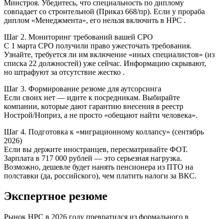
Минстроя. Убедитесь, что специальность по диплому
совпадает со строительной (Приказ 668/пр). Если у прораба
диплом «Менеджмента», его нельзя включить в НРС .
Шаг 2. Мониторинг требований вашей СРО
С 1 марта СРО получили право ужесточать требования.
Узнайте, требуется ли им включение «иных специалистов» (из
списка 22 должностей) уже сейчас. Информацию скрывают,
но штрафуют за отсутствие жестко .
Шаг 3. Формирование резюме для аутсорсинга
Если своих нет — идите к посредникам. Выбирайте
компании, которые дают гарантию внесения в реестр
Нострой/Ноприз, а не просто «обещают найти человека».
Шаг 4. Подготовка к «миграционному коллапсу» (сентябрь
2026)
Если вы держите иностранцев, пересматривайте ФОТ.
Зарплата в 717 000 рублей — это серьезная нагрузка.
Возможно, дешевле будет нанять пенсионера из ПТО на
полставки (да, российского), чем платить налоги за ВКС.
Экспертное резюме
Рынок НРС в 2026 году превратился из формального в