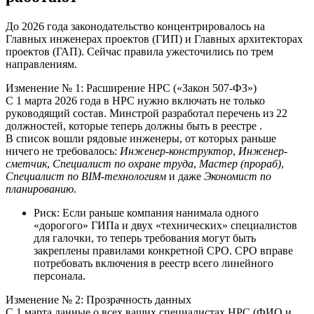
До 2026 года законодательство концентрировалось на
Главных инженерах проектов (ГИП) и Главных архитекторах
проектов (ГАП). Сейчас правила ужесточились по трем
направлениям.
Изменение № 1: Расширение НРС («Закон 507-ФЗ»)
С 1 марта 2026 года в НРС нужно включать не только
руководящий состав. Минстрой разработал перечень из 22
должностей, которые теперь должны быть в реестре .
В список вошли рядовые инженеры, от которых раньше
ничего не требовалось:
Инженер-конструктор
,
Инженер-
сметчик
,
Специалист по охране труда
,
Мастер (прораб)
,
Специалист по BIM-технологиям
и даже
Экономист по
планированию
.
Риск: Если раньше компания нанимала одного
«дорогого» ГИПа и двух «технических» специалистов
для галочки, то теперь требования могут быть
закреплены правилами конкретной СРО. СРО вправе
потребовать включения в реестр всего линейного
персонала.
Изменение № 2: Прозрачность данных
С 1 марта данные о всех ваших специалистах НРС (ФИО и