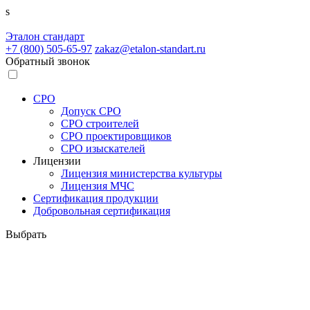
s
Эталон
стандарт
+7 (800)
505-65-97
zakaz@etalon-standart.ru
Обратный звонок
СРО
Допуск СРО
СРО строителей
СРО проектировщиков
СРО изыскателей
Лицензии
Лицензия министерства культуры
Лицензия МЧС
Сертификация продукции
Добровольная сертификация
Выбрать