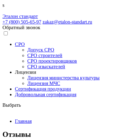
s
Эталон
стандарт
+7 (800)
505-65-97
zakaz@etalon-standart.ru
Обратный звонок
СРО
Допуск СРО
СРО строителей
СРО проектировщиков
СРО изыскателей
Лицензии
Лицензия министерства культуры
Лицензия МЧС
Сертификация продукции
Добровольная сертификация
Выбрать
Главная
Отзывы