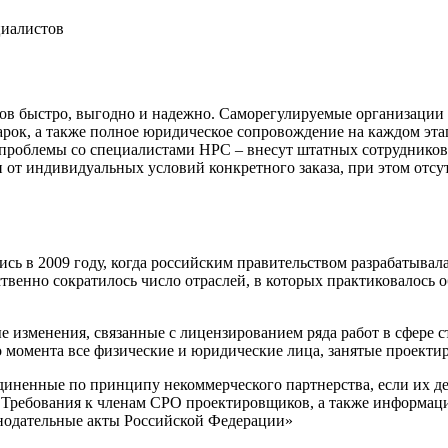
циалистов
ков быстро, выгодно и надежно. Саморегулируемые организаци
дарок, а также полное юридическое сопровождение на каждом э
т проблемы со специалистами НРС – внесут штатных сотрудников
и от индивидуальных условий конкретного заказа, при этом отс
ь в 2009 году, когда российским правительством разрабатывал
ественно сократилось число отраслей, в которых практиковалось
е изменения, связанные с лицензированием ряда работ в сфере 
о момента все физические и юридические лица, занятые проект
иненные по принципу некоммерческого партнерства, если их де
 Требования к членам СРО проектировщиков, а также информац
онодательные акты Российской Федерации»