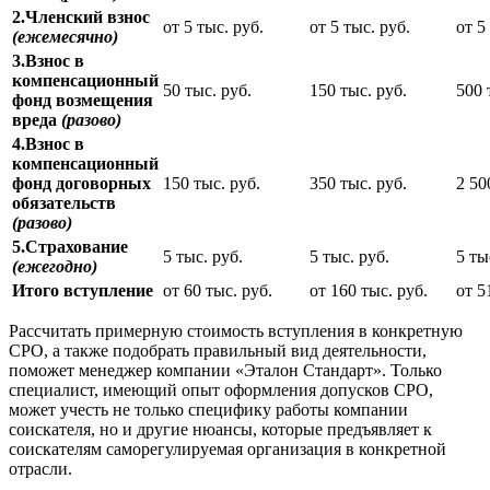
2.Членский взнос
от 5 тыс. руб.
от 5 тыс. руб.
от 5
(ежемесячно)
3.Взнос в
компенсационный
50 тыс. руб.
150 тыс. руб.
500 
фонд возмещения
вреда
(разово)
4.Взнос в
компенсационный
фонд договорных
150 тыс. руб.
350 тыс. руб.
2 50
обязательств
(разово)
5.Страхование
5 тыс. руб.
5 тыс. руб.
5 ты
(ежегодно)
Итого вступление
от 60 тыс. руб.
от 160 тыс. руб.
от 5
Рассчитать примерную стоимость вступления в конкретную
СРО, а также подобрать правильный вид деятельности,
поможет менеджер компании «Эталон Стандарт». Только
специалист, имеющий опыт оформления допусков СРО,
может учесть не только специфику работы компании
соискателя, но и другие нюансы, которые предъявляет к
соискателям саморегулируемая организация в конкретной
отрасли.