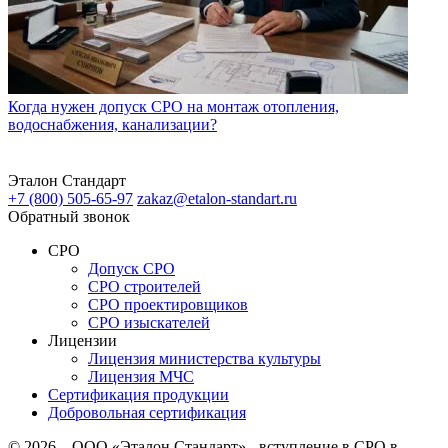
Когда нужен допуск СРО на монтаж отопления,
водоснабжения, канализации?
Эталон
Стандарт
+7 (800)
505-65-97
zakaz@etalon-standart.ru
Обратный звонок
СРО
Допуск СРО
СРО строителей
СРО проектировщиков
СРО изыскателей
Лицензии
Лицензия министерства культуры
Лицензия МЧС
Сертификация продукции
Добровольная сертификация
© 2026 – ООО «Эталон Стандарт» - вступление в СРО в