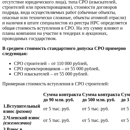
отсутствие юридического лица), типа СРО (изыскателей,
строителей или проектировщиков), стоимости договоров
подряда, вида осуществляемых работ (обычные объекты,
опасные или технически сложные, объекты атомной отрасли)
и наличия в штате специалистов из реестра НРС определяется
общая стоимость вступления в СРО. На эту сумму влияют и
планы компании на участие в тендерах и аукционах,
проводимых государством.
В среднем стоимость стандартного допуска СРО примерно
следующая:
СРО строителей – от 110 000 рублей,
СРО проектировщиков – от 55 000 рублей,
СРО изыскателей – от 55 000 рублей.
Примерная стоимость вступления в СРО строителей:
Сумма контракта
Сумма контракта
Сум
до 90 млн. руб.
до 500 млн. руб.
до 3
1.Вступительный
от 5 тыс. руб.
от 5 тыс. руб.
от 5
взнос
(разово)
2.Членский взнос
от 5 тыс. руб.
от 5 тыс. руб.
от 5
(ежемесячно)
3.Взнос в