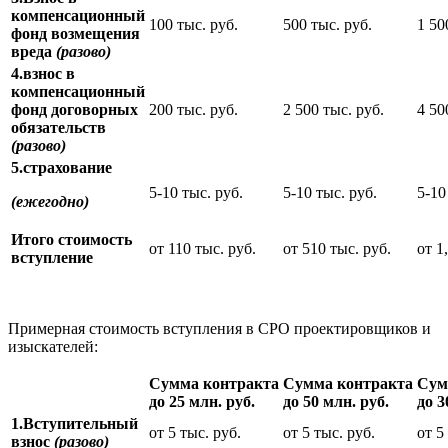
компенсационный
100 тыс. руб.
500 тыс. руб.
1 50
фонд возмещения
вреда
(разово)
4.взнос в
компенсационный
фонд договорных
200 тыс. руб.
2 500 тыс. руб.
4 50
обязательств
(разово)
5.страхование
5-10 тыс. руб.
5-10 тыс. руб.
5-10
(ежегодно)
Итого стоимость
от 110 тыс. руб.
от 510 тыс. руб.
от 1
вступление
Примерная стоимость вступления в СРО проектировщиков и
изыскателей:
Сумма контракта
Сумма контракта
Сум
до 25 млн. руб.
до 50 млн.
руб.
до 3
1.Вступительный
от 5 тыс. руб.
от 5 тыс. руб.
от 5
взнос
(разово)