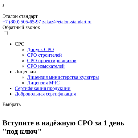
s
Эталон
стандарт
+7 (800)
505-65-97
zakaz@etalon-standart.ru
Обратный звонок
СРО
Допуск СРО
СРО строителей
СРО проектировщиков
СРО изыскателей
Лицензии
Лицензия министерства культуры
Лицензия МЧС
Сертификация продукции
Добровольная сертификация
Выбрать
Вступите в надёжную СРО
за 1 день
"под ключ"