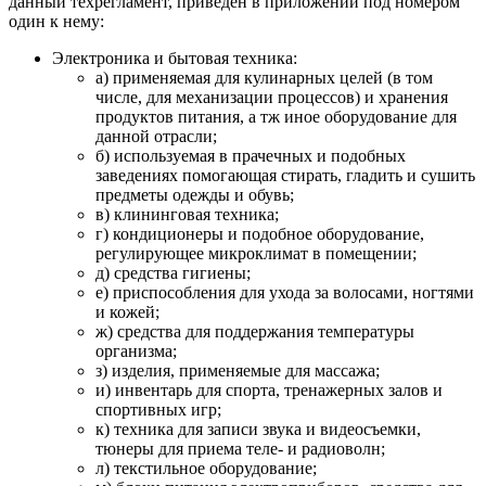
данный техрегламент, приведен в приложении под номером
один к нему:
Электроника и бытовая техника:
а) применяемая для кулинарных целей (в том
числе, для механизации процессов) и хранения
продуктов питания, а тж иное оборудование для
данной отрасли;
б) используемая в прачечных и подобных
заведениях помогающая стирать, гладить и сушить
предметы одежды и обувь;
в) клининговая техника;
г) кондиционеры и подобное оборудование,
регулирующее микроклимат в помещении;
д) средства гигиены;
е) приспособления для ухода за волосами, ногтями
и кожей;
ж) средства для поддержания температуры
организма;
з) изделия, применяемые для массажа;
и) инвентарь для спорта, тренажерных залов и
спортивных игр;
к) техника для записи звука и видеосъемки,
тюнеры для приема теле- и радиоволн;
л) текстильное оборудование;