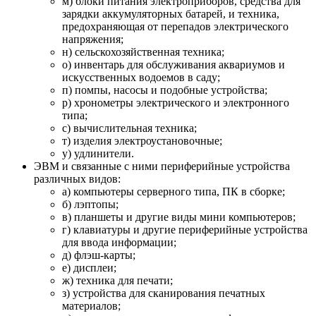
м) блоки питания электроприборов, средства для
зарядки аккумуляторных батарей, и техника,
предохраняющая от перепадов электрического
напряжения;
н) сельскохозяйственная техника;
о) инвентарь для обслуживания аквариумов и
искусственных водоемов в саду;
п) помпы, насосы и подобные устройства;
р) хронометры электрического и электронного
типа;
с) вычислительная техника;
т) изделия электроустановочные;
у) удлинители.
ЭВМ и связанные с ними периферийные устройства
различных видов:
а) компьютеры серверного типа, ПК в сборке;
б) лэптопы;
в) планшеты и другие виды мини компьютеров;
г) клавиатуры и другие периферийные устройства
для ввода информации;
д) флэш-карты;
е) дисплеи;
ж) техника для печати;
з) устройства для сканирования печатных
материалов;