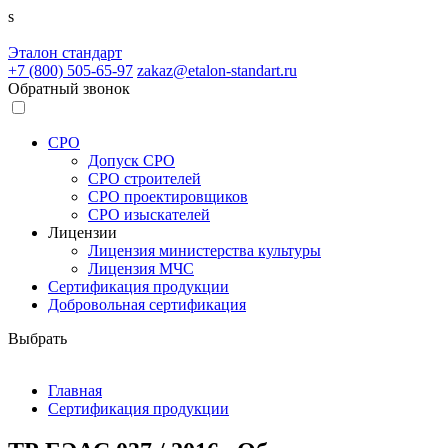
s
Эталон
стандарт
+7 (800)
505-65-97
zakaz@etalon-standart.ru
Обратный звонок
СРО
Допуск СРО
СРО строителей
СРО проектировщиков
СРО изыскателей
Лицензии
Лицензия министерства культуры
Лицензия МЧС
Сертификация продукции
Добровольная сертификация
Выбрать
Главная
Сертификация продукции